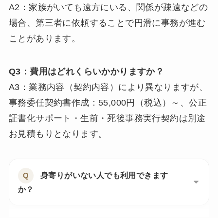
A2：家族がいても遠方にいる、関係が疎遠などの
ない」
場合、第三者に依頼することで円滑に事務が進む
「病気や認知症に備えて、今のうちに準備してお
ことがあります。
きたい」
「葬儀や家の片付けまで自分で決めておきたい」
Q3：費用はどれくらいかかりますか？
そんな不安や希望を、
公的に有効な契約書
として
A3：業務内容（契約内容）により異なりますが、
明文化することで、安心をカタチにします。
事務委任契約書作成：55,000円（税込）～、公正
法律に基づき、行政書士が専門的な立場からサポ
証書化サポート・生前・死後事務実行契約は別途
ートします。
お見積もりとなります。
身寄りがいない人でも利用できます
か？