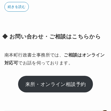
続きを読む
遺言書とはどう違いますか？
生前・死後に任せられる事務にはど
◆ お問い合わせ・ご相談はこちらから
んなものがありますか？
南本町行政書士事務所では、
ご相談はオンライン
対応可
でお話を伺っております。
SNSやスマホなどデジタル遺品の対
応もできますか？
来所・オンライン相談予約
契約するにはどのような手続きが必
要ですか？