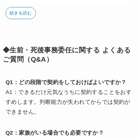
独身の方や身寄りのない方を支える
続きを読む
生前・死後事務委任契約
これからの時代、家族に頼らず、自分らしく人生
の終盤を迎えるという選択が当たり前になりま
◆生前・死後事務委任に関する よくある
す。
ご質問（Q&A）
頼らず、という部分には、「最後まで家族に迷惑
をかけない」という意思の表れでもあります。
Q1：どの段階で契約をしておけばよいですか？
A1：できるだけ元気なうちに契約することをおす
当事務所では、
独身の方・おひとりさま・身寄り
すめします。判断能力が失われてからでは契約が
のない方
を対象に、老後の生活支援や亡くなった
できません。
後の手続きなどを事前に信頼できる形で委任でき
る契約サービスを提供しています。
Q2：家族がいる場合でも必要ですか？
「もしものとき、誰に何を任せればいいかわから