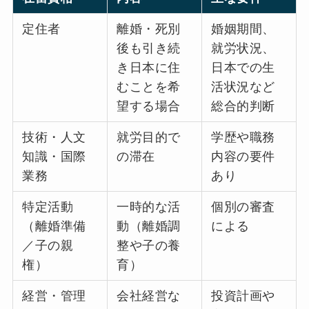
定住者
離婚・死別
婚姻期間、
後も引き続
就労状況、
き日本に住
日本での生
むことを希
活状況など
望する場合
総合的判断
技術・人文
就労目的で
学歴や職務
知識・国際
の滞在
内容の要件
業務
あり
特定活動
一時的な活
個別の審査
（離婚準備
動（離婚調
による
／子の親
整や子の養
権）
育）
経営・管理
会社経営な
投資計画や