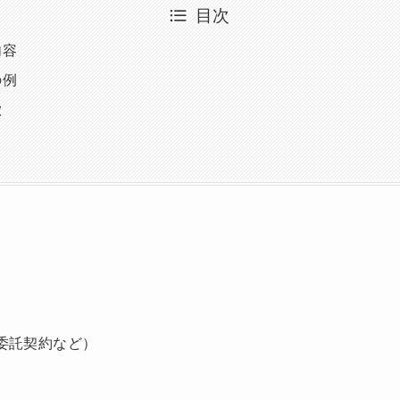
目次
内容
の例
徴
委託契約など）