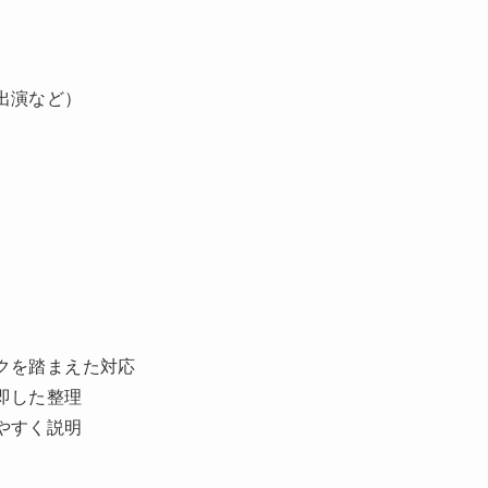
）
出演など）
クを踏まえた対応
即した整理
やすく説明