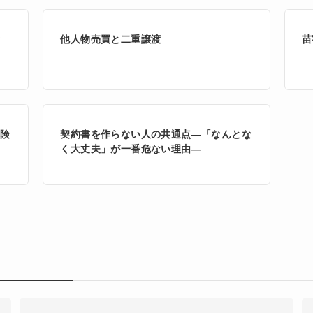
所
他人物売買と二重譲渡
苗
危険
契約書を作らない人の共通点―「なんとな
く大丈夫」が一番危ない理由―