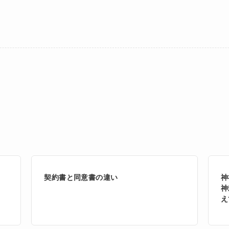
契約書と同意書の違い
神
神
え