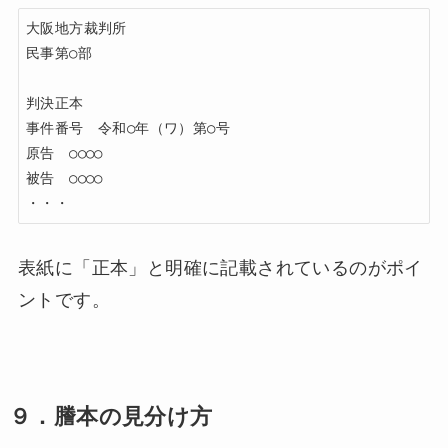
大阪地方裁判所

民事第○部

判決正本

事件番号　令和○年（ワ）第○号

原告　○○○○

被告　○○○○

表紙に「正本」と明確に記載されているのがポイ
ントです。
９．謄本の見分け方