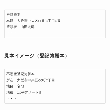
戸籍謄本

本籍　大阪市中央区○○町○丁目○番

筆頭者　山田太郎

見本イメージ（登記簿謄本）
不動産登記簿謄本

所在　大阪市中央区○○町○丁目

地目　宅地

地積　○○平方メートル
