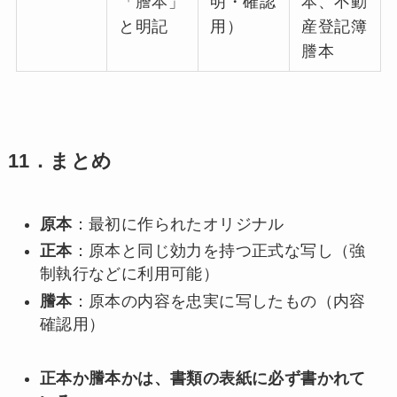
「謄本」
明・確認
本、不動
と明記
用）
産登記簿
謄本
11．まとめ
原本
：最初に作られたオリジナル
正本
：原本と同じ効力を持つ正式な写し（強
制執行などに利用可能）
謄本
：原本の内容を忠実に写したもの（内容
確認用）
正本か謄本かは、書類の表紙に必ず書かれて