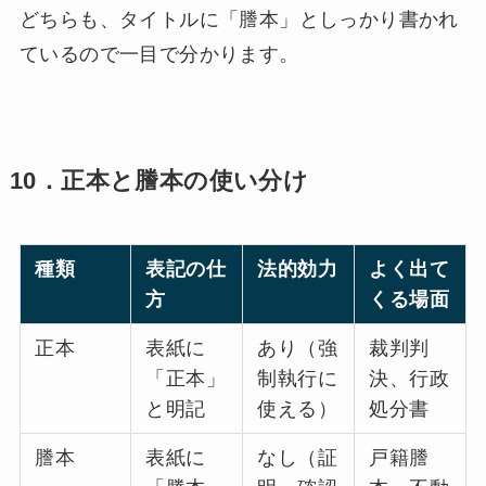
どちらも、タイトルに「謄本」としっかり書かれ
ているので一目で分かります。
10．正本と謄本の使い分け
種類
表記の仕
法的効力
よく出て
方
くる場面
正本
表紙に
あり（強
裁判判
「正本」
制執行に
決、行政
と明記
使える）
処分書
謄本
表紙に
なし（証
戸籍謄