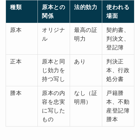
種類
原本との
法的効力
使われる
関係
場面
原本
オリジナ
最高の証
契約書、
ル
明力
判決文、
登記簿
正本
原本と同
あり
判決正
じ効力を
本、行政
持つ写し
処分書
謄本
原本の内
なし（証
戸籍謄
容を忠実
明用）
本、不動
に写した
産登記簿
もの
謄本