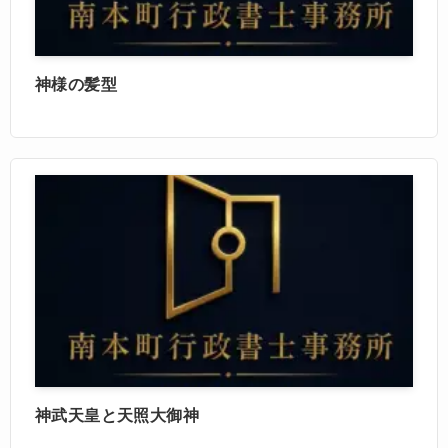
神様の髪型
神武天皇と天照大御神