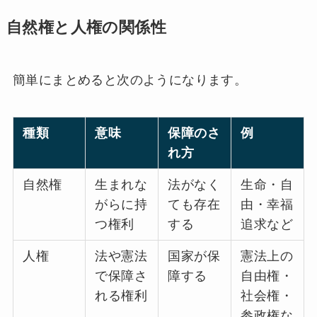
自然権と人権の関係性
簡単にまとめると次のようになります。
種類
意味
保障のさ
例
れ方
自然権
生まれな
法がなく
生命・自
がらに持
ても存在
由・幸福
つ権利
する
追求など
人権
法や憲法
国家が保
憲法上の
で保障さ
障する
自由権・
れる権利
社会権・
参政権な