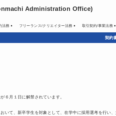
machi Administration Office)
約法務
フリーランス/クリエイター法務
取引契約/事業法務
契約書作成・
接が６月１日に解禁されています。
において、新卒学生を対象として、在学中に採用選考を行い、