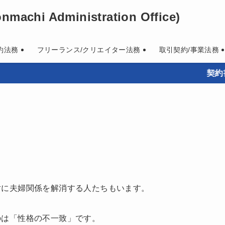
machi Administration Office)
約法務
フリーランス/クリエイター法務
取引契約/事業法務
契約書作成
対に夫婦関係を解消する人たちもいます。
のは「性格の不一致」です。