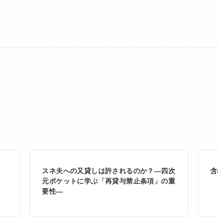
スネ夫への又貸しは許されるのか？―四次
含
元ポケットに学ぶ「再貸与禁止条項」の重
要性―