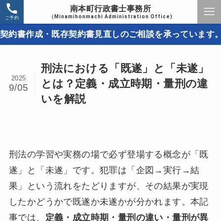
南本町行政書士事務所
（Minamihonmachi Administration Office)
ご予約
書作成・既存契約書見直しのご相談を承っています。取引
刑法における「既遂」と「未遂」
2025
とは？定義・成立時期・量刑の違
9/05
いを解説
刑法の学習や実務の場で必ず登場する概念が「既
遂」と「未遂」です。犯罪は「企図→実行→結
果」という流れをたどりますが、その結果が実現
したかどうかで既遂か未遂かが分かれます。本記
事では、
定義・成立時期・量刑の違い・量刑が異