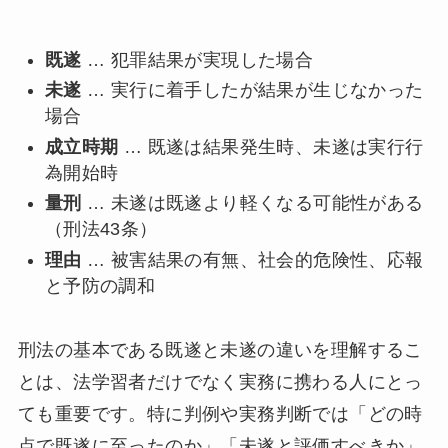
既遂
… 犯罪結果が実現した場合
未遂
… 実行に着手したが結果が生じなかった
場合
成立時期
… 既遂は結果発生時、未遂は実行行
為開始時
量刑
… 未遂は既遂より軽くなる可能性がある
（刑法43条）
理由
… 被害結果の有無、社会的危険性、応報
と予防の調和
刑法の基本である既遂と未遂の違いを理解するこ
とは、法学習者だけでなく実務に携わる人にとっ
ても重要です。特に判例や実務判断では「どの時
点で既遂に至ったのか」「未遂と評価すべきか」