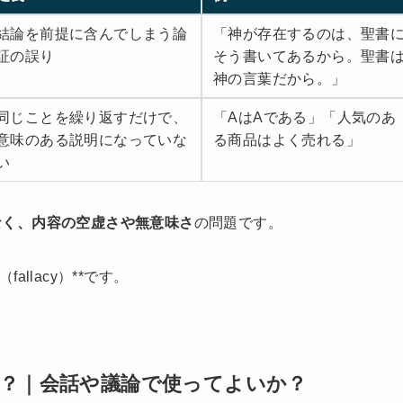
結論を前提に含んでしまう論
「神が存在するのは、聖書
証の誤り
そう書いてあるから。聖書
神の言葉だから。」
同じことを繰り返すだけで、
「AはAである」「人気のあ
意味のある説明になっていな
る商品はよく売れる」
い
なく、内容の空虚さや無意味さ
の問題です。
（fallacy）**です。
？｜会話や議論で使ってよいか？