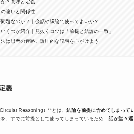
何か？意味と定義
との違いと関係性
が問題なのか？｜会話や議論で使ってよいか？
をいくつか紹介｜見抜くコツは「前提と結論の一致」
論法は思考の迷路。論理的な説明を心がけよう
定義
lar Reasoning）**とは、
結論を前提に含めてしまって
張を、すでに前提として使ってしまっているため、
話が堂々巡