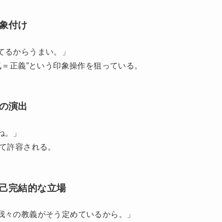
印象付け
てるからうまい。」
気＝正義”という印象操作を狙っている。
感の演出
ね。」
して許容される。
自己完結的な立場
我々の教義がそう定めているから。」