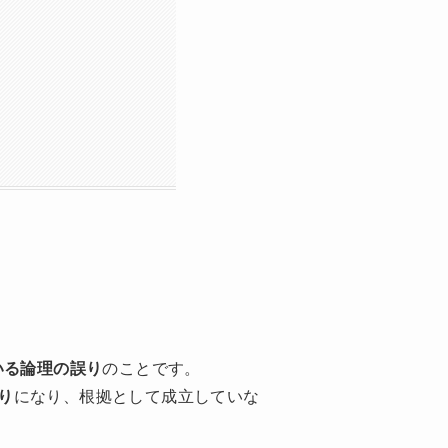
いる論理の誤り
のことです。
り
になり、根拠として成立していな