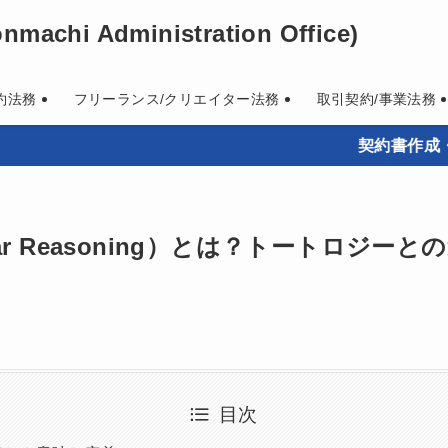
machi Administration Office)
約法務
フリーランス/クリエイター法務
取引契約/事業法務
契約書作成・既存契約
lar Reasoning）とは？トートロジ
目次