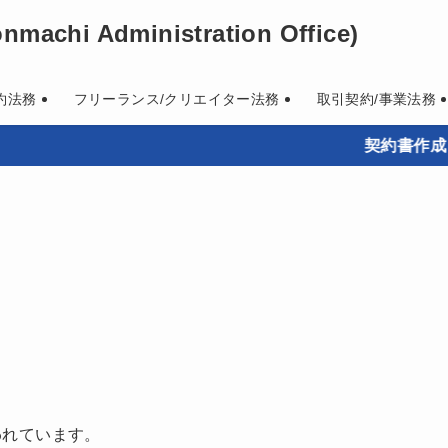
machi Administration Office)
約法務
フリーランス/クリエイター法務
取引契約/事業法務
契約書作成・既存
われています。