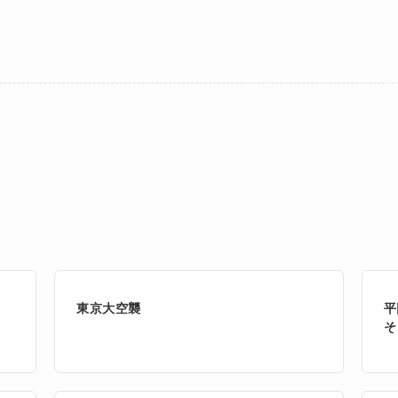
東京大空襲
平
そ