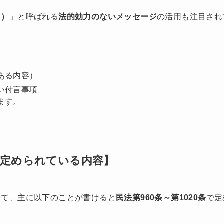
う）
」と呼ばれる
法的効力のないメッセージ
の活用も注目され
ある内容）
い付言事項
ます。
定められている内容】
して、主に以下のことが書けると
民法第960条～第1020条
で定