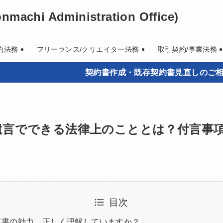
machi Administration Office)
約法務
フリーランス/クリエイター法務
取引契約/事業法務
契約書作成・既存契約書見直しのご相談を承って
遺言でできる法律上のこととは？付言事
目次
言書の効力、正しく理解していますか？