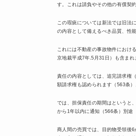
す。これは請負やその他の有償契約
この瑕疵については新法では旧法
の内容として備えるべき品質、性
これには不動産の事故物件におけ
京地裁平成7年.5月31日）も含ま
責任の内容としては、追完請求権（
額請求権も認められます（563条）
では、担保責任の期間はというと
から1年以内に通知（566条）別
商人間の売買では、目的物受領後