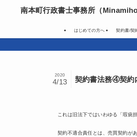
南本町行政書士事務所
（Minamihon
はじめての方へ
契約書/契
2020
契約書法務④契約
4/13
これは旧法下ではいわゆる「瑕疵
契約不適合責任とは、売買契約が