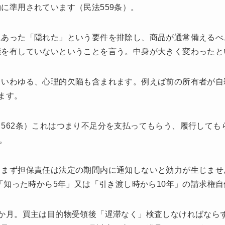
に準用されています（民法559条）。
にあった「隠れた」という要件を排除し、商品が通常備えるべ
能を有していないということを言う。中身が大きく変わったと
るいわゆる、心理的欠陥も含まれます。例えば前の所有者が自
れます。
562条）これはつまり不足分を支払ってもらう、履行しても
。
、まず担保責任は法定の期間内に通知しないと効力が生じませ
途「知った時から5年」又は「引き渡し時から10年」の請求権
6か月。買主は目的物受領後「遅滞なく」検査しなければなら