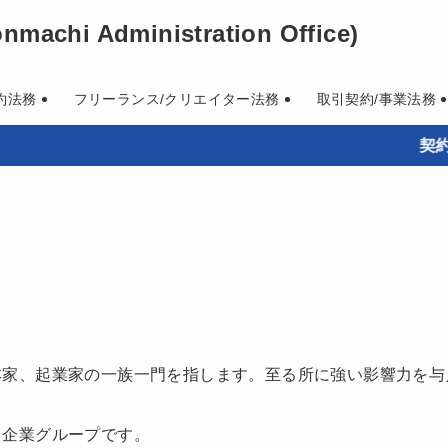
machi Administration Office)
約法務
フリーランス/クリエイター法務
取引契約/事業法務
契約書作
本家、起業家の一族一門を指します。至る所に強い影響力を与
る企業グループです。