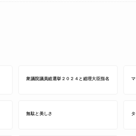
衆議院議員総選挙２０２４と総理大臣指名
マ
無駄と美しさ
タ