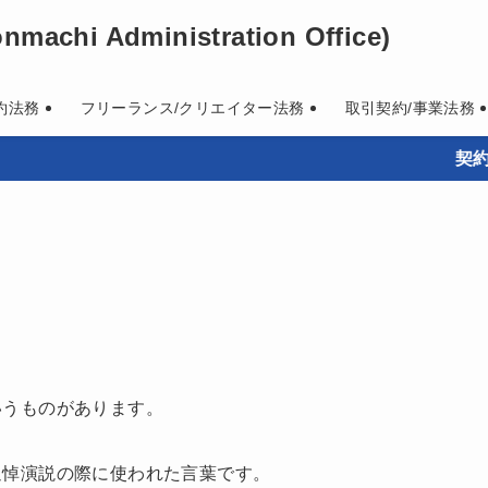
machi Administration Office)
約法務
フリーランス/クリエイター法務
取引契約/事業法務
契約書作成
いうものがあります。
追悼演説の際に使われた言葉です。