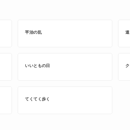
平治の乱
道
いいともの日
ク
てくてく歩く