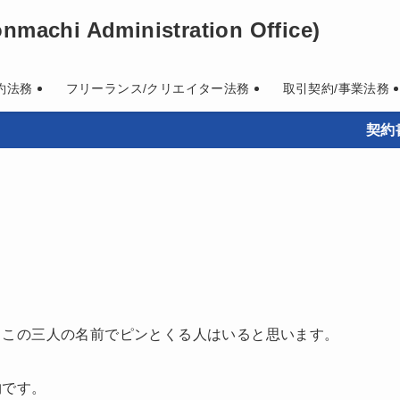
machi Administration Office)
約法務
フリーランス/クリエイター法務
取引契約/事業法務
契約書作成
、この三人の名前でピンとくる人はいると思います。
物です。