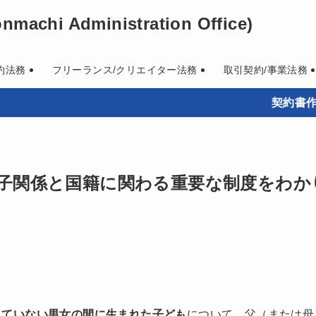
machi Administration Office)
約法務
フリーランス/クリエイター法務
取引契約/事業法務
契約書作成・既存契
子関係と国籍に関わる重要な制度をわか
していない男女の間に生まれた子ども
について、父（または母