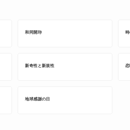
和同開珎
時
新奇性と新規性
恋
地球感謝の日