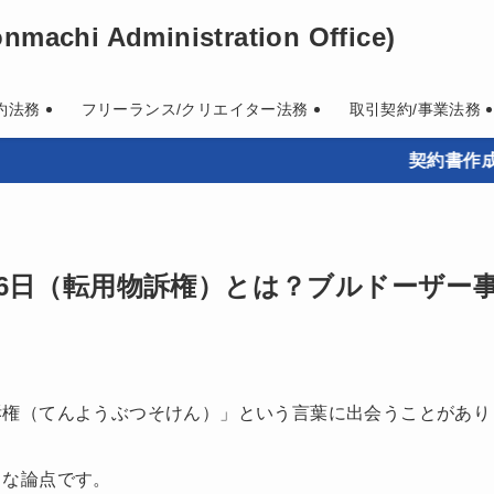
machi Administration Office)
約法務
フリーランス/クリエイター法務
取引契約/事業法務
契約書作成・既存契約
月16日（転用物訴権）とは？ブルドーザー
訴権（てんようぶつそけん）」という言葉に出会うことがあり
名な論点です。