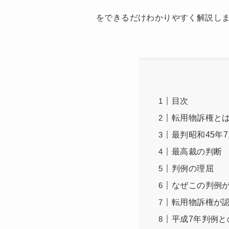
をできるだけわかりやすく解説し
目次
転用物訴権と
最判昭和45年
最高裁の判断
判例の理屈
なぜこの判例
転用物訴権が
平成7年判例と