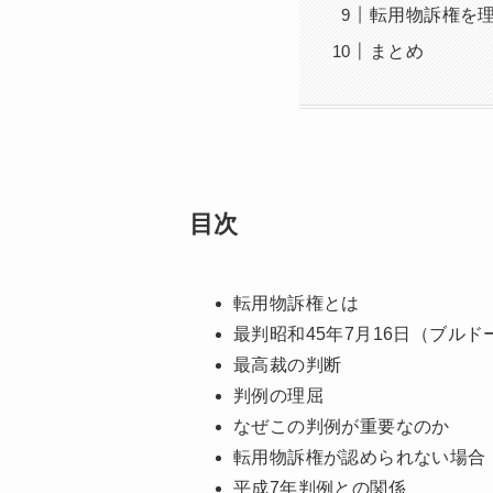
転用物訴権を
まとめ
目次
転用物訴権とは
最判昭和45年7月16日（ブル
最高裁の判断
判例の理屈
なぜこの判例が重要なのか
転用物訴権が認められない場合
平成7年判例との関係