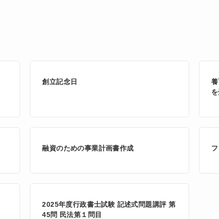
創立記念日
養
を
融資のための事業計画書作成
フ
2025年度行政書士試験 記述式問題講評 第
45問 民法第１問目