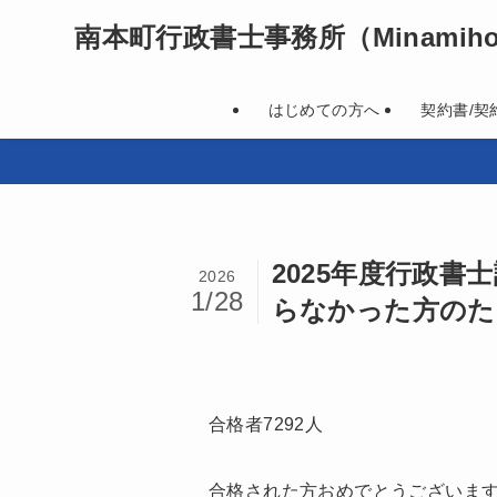
南本町行政書士事務所
（Minamihon
はじめての方へ
契約書/契
2025年度行政
2026
1/28
らなかった方のた
合格者7292人
合格された方おめでとうございま