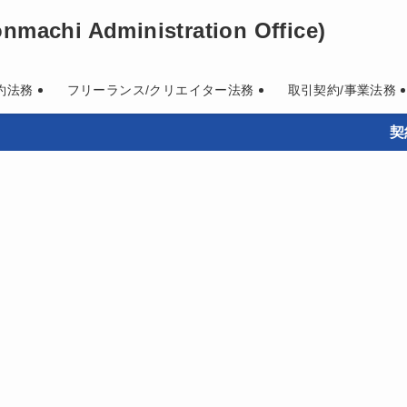
machi Administration Office)
約法務
フリーランス/クリエイター法務
取引契約/事業法務
契約書
。