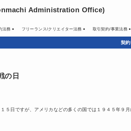
machi Administration Office)
約法務
フリーランス/クリエイター法務
取引契約/事業法務
契約書作成
戦の日
月１５日ですが、アメリカなどの多くの国では１９４５年９月