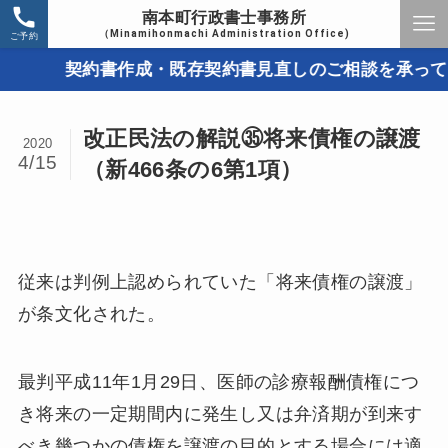
南本町行政書士事務所
（Minamihonmachi Administration Office)
ご予約
契約書作成・既存契約書見直しのご相談を承っていま
改正民法の解説㉟将来債権の譲渡
2020
4/15
（新466条の6第1項）
従来は判例上認められていた「将来債権の譲渡」
が条文化された。
最判平成11年1月29日、医師の診療報酬債権につ
き将来の一定期間内に発生し又は弁済期が到来す
べき幾つかの債権を譲渡の目的とする場合には適